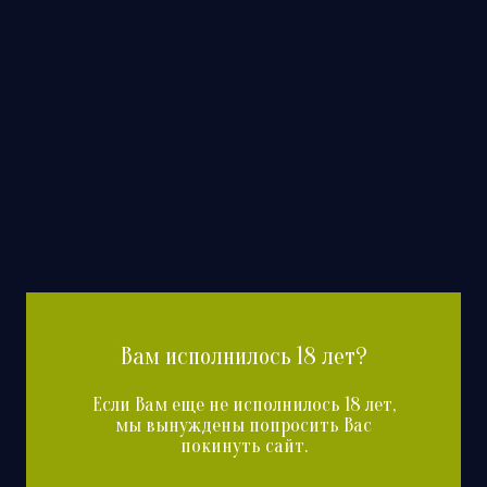
ВАРИМ ПИВО НА ЛЕДНИКОВОЙ ВОДЕ
Дарим удовольствие, делая этот мир лучше!
Вам исполнилось 18 лет?
Если Вам еще не исполнилось 18 лет,
мы вынуждены попросить Вас
покинуть сайт.