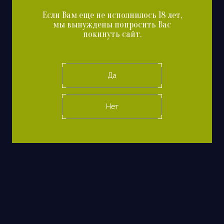
Если Вам еще не исполнилось 18 лет,
мы вынуждены попросить Вас
покинуть сайт.
Реквизиты
Да
ИНН:
ОГРН:
2630047957
1162651076466
Нет
ОКТМО:
ЕГАИС ID:
07721000
030000368263
КПП:
ОКВЭД:
263001001
11.05
ОКПО:
22000621